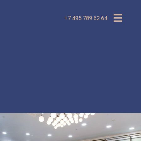
+7 495 789 62 64
VK.ru
OK.ru