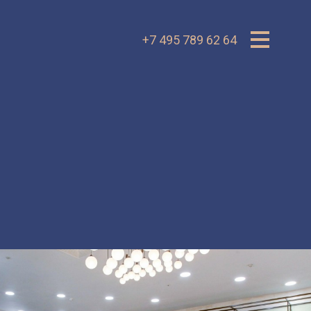
+7 495 789 62 64
VK.ru
OK.ru