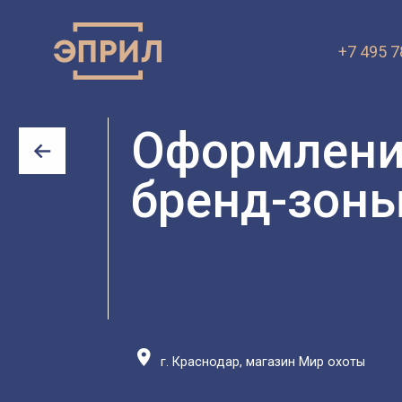
+7 495 7
ПРЕЗЕНТА
Оформлени
VK.ru
OK.ru
бренд-зон
г. Краснодар, магазин Мир охоты